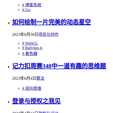
# 博客系统
# Go
如何绘制一片完美的动态星空
2023年6月30日
项目与创作
# WebGL
# Babylon.js
# 着色器
记力扣周赛348中一道有趣的思维题
2023年6月4日
算法
# 逆向思维
登录与授权之我见