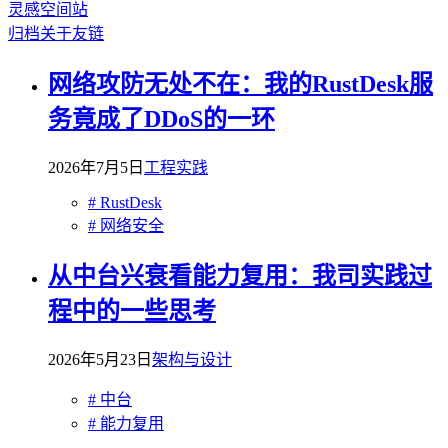
灵感空间站
归档
关于
友链
网络攻防无处不在：我的RustDesk服
务竟成了DDoS的一环
2026年7月5日
工程实践
# RustDesk
# 网络安全
从中台兴衰看能力复用：我司实践过
程中的一些思考
2026年5月23日
架构与设计
# 中台
# 能力复用