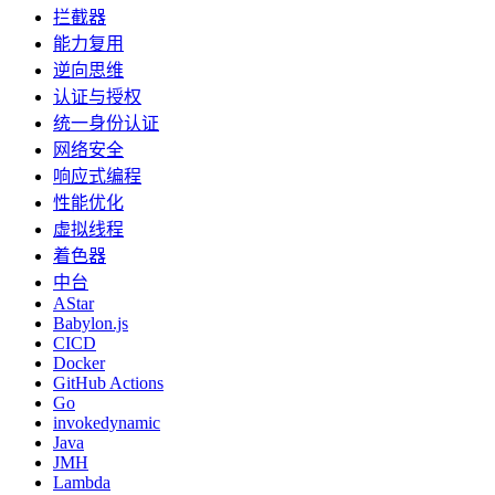
拦截器
能力复用
逆向思维
认证与授权
统一身份认证
网络安全
响应式编程
性能优化
虚拟线程
着色器
中台
AStar
Babylon.js
CICD
Docker
GitHub Actions
Go
invokedynamic
Java
JMH
Lambda