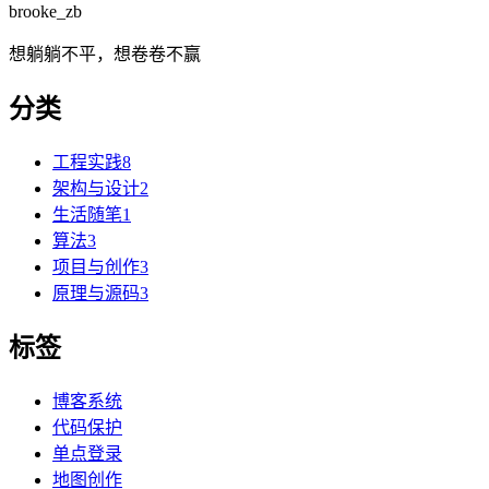
brooke_zb
想躺躺不平，想卷卷不赢
分类
工程实践
8
架构与设计
2
生活随笔
1
算法
3
项目与创作
3
原理与源码
3
标签
博客系统
代码保护
单点登录
地图创作