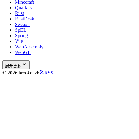
Minecraft
Quarkus
Rust
RustDesk
Session
SpEL
Spring
Vue
WebAssembly
WebGL
展开更多
© 2026 brooke_zb
RSS